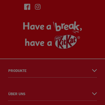
face
insta
PRODUKTE
book
gra
ÜBER UNS