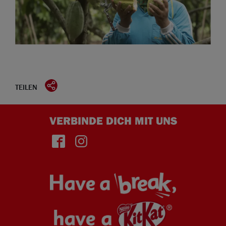
TEILEN
VERBINDE DICH MIT UNS
face
insta