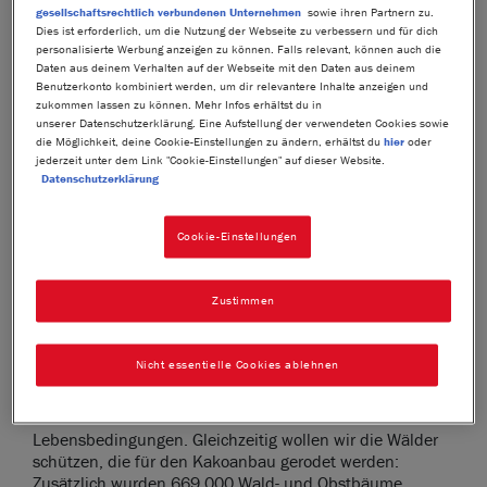
Schokoladen versorgen. KitKat
ist ein stolzes Mitglied
gesellschaftsrechtlich verbundenen Unternehmen
sowie ihren Partnern zu.
dieses Programms. Bessere Schokolade bedeutet ein
Dies ist erforderlich, um die Nutzung der Webseite zu verbessern und für dich
besseres Leben für alle! Und um dies zu erreichen,
personalisierte Werbung anzeigen zu können. Falls relevant, können auch die
umfasst der Nestlé Cocoa Plan 3 Säulen: bessere
Daten aus deinem Verhalten auf der Webseite mit den Daten aus deinem
Benutzerkonto kombiniert werden, um dir relevantere Inhalte anzeigen und
Landwirtschaft, bessere Lebensbedingungen und
zukommen lassen zu können. Mehr Infos erhältst du in
besserer Kakao.
unserer Datenschutzerklärung. Eine Aufstellung der verwendeten Cookies sowie
die Möglichkeit, deine Cookie-Einstellungen zu ändern, erhältst du
hier
oder
jederzeit unter dem Link "Cookie-Einstellungen" auf dieser Website.
Datenschutzerklärung
Bessere Bewirtschaftung
Cookie-Einstellungen
Der Nestlé Cocoa Plan stellt allen Kakaobauern Mittel zu
Verfügung und unterstützt sie mit Schulungen, damit sie
ihre Ernteerträge verbessern können. Seit Beginn des
Zustimmen
Nestlé Cocoa Plans haben 124.000 Bauern Zugang zu
besseren Anbaumethoden bekommen. Nestlé hat
außerdem 16 Millionen Kakaobaum-Setzlinge aus
Nicht essentielle Cookies ablehnen
eigenen Baumschulen verteilt, um alte Pflanzen zu
ersetzen und den Kakaoertrag der Bauern zu erhöhen.
Dadurch verbessert sich ihr Einkommen sowie ihre
Lebensbedingungen. Gleichzeitig wollen wir die Wälder
schützen, die für den Kakoanbau gerodet werden:
Zusätzlich wurden 669.000 Wald- und Obstbäume