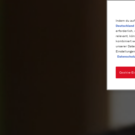
Indem du auf
Deutschland 
erforderlich,
relevant, kö
kombiniert w
unserer Date
Einstellungen
Datenschut
Cookie-Ei