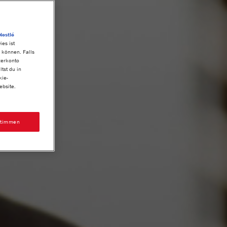
Nestlé
es ist
 können. Falls
zerkonto
tst du in
kie-
ebsite.
stimmen